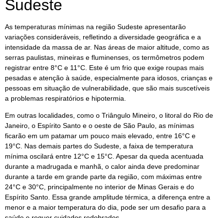
Sudeste
As temperaturas mínimas na região Sudeste apresentarão
variações consideráveis, refletindo a diversidade geográfica e a
intensidade da massa de ar. Nas áreas de maior altitude, como as
serras paulistas, mineiras e fluminenses, os termômetros podem
registrar entre 8°C e 11°C. Este é um frio que exige roupas mais
pesadas e atenção à saúde, especialmente para idosos, crianças e
pessoas em situação de vulnerabilidade, que são mais suscetíveis
a problemas respiratórios e hipotermia.
Em outras localidades, como o Triângulo Mineiro, o litoral do Rio de
Janeiro, o Espírito Santo e o oeste de São Paulo, as mínimas
ficarão em um patamar um pouco mais elevado, entre 16°C e
19°C. Nas demais partes do Sudeste, a faixa de temperatura
mínima oscilará entre 12°C e 15°C. Apesar da queda acentuada
durante a madrugada e manhã, o calor ainda deve predominar
durante a tarde em grande parte da região, com máximas entre
24°C e 30°C, principalmente no interior de Minas Gerais e do
Espírito Santo. Essa grande amplitude térmica, a diferença entre a
menor e a maior temperatura do dia, pode ser um desafio para a
saúde e requer cuidados redobrados.