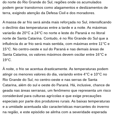
do norte do Rio Grande do Sul, regiões onde os acumulados
podem gerar transtornos como alagamentos e deslizamentos de
terra, exigindo atenção da Defesa Civil e dos moradores.
A massa de ar frio será ainda mais reforçada no Sul, intensificando
o declínio das temperaturas entre a tarde e a noite. As máximas
variarão de 20°C a 24°C no norte e leste do Paraná e no litoral
norte de Santa Catarina. Contudo, é no Rio Grande do Sul que a
influência do ar frio será mais sentida, com máximas entre 11°C e
15°C. No centro-oeste e sul do Paraná e nas demais áreas de
Santa Catarina, os valores máximos devem oscilar entre 16°C e
19°C.
À noite, o frio se acentua drasticamente. As temperaturas podem
atingir os menores valores do dia, variando entre 4°C e 10°C no
Rio Grande do Sul, no centro-oeste e nas serras de Santa
Catarina, além do sul e oeste do Paraná. Há, inclusive, chance de
geada nas áreas serranas, um fenômeno que representa um risco
considerável para culturas agrícolas e que exige precauções
especiais por parte dos produtores rurais. As baixas temperaturas
e a umidade acentuada são características marcantes do inverno
na região, e este episódio se alinha com a severidade esperada