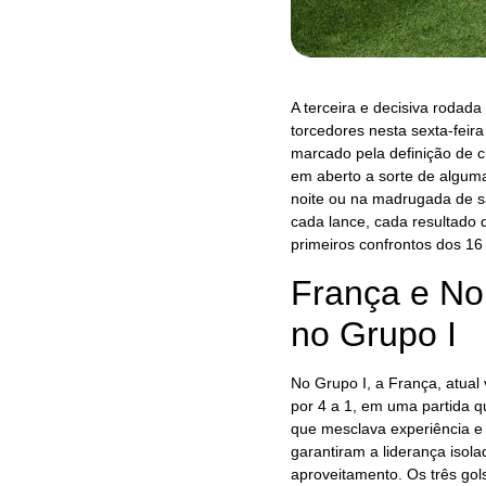
A terceira e decisiva rodad
torcedores nesta sexta-feira 
marcado pela definição de c
em aberto a sorte de algum
noite ou na madrugada de sá
cada lance, cada resultado 
primeiros confrontos dos 16
França e N
no Grupo I
No Grupo I, a França, atua
por 4 a 1, em uma partida 
que mesclava experiência e j
garantiram a liderança iso
aproveitamento. Os três go