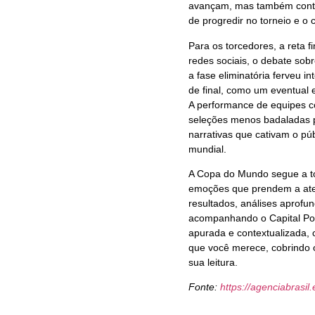
avançam, mas também contr
de progredir no torneio e o 
Para os torcedores, a reta f
redes sociais, o debate sobr
a fase eliminatória ferveu i
de final, como um eventual 
A performance de equipes c
seleções menos badaladas p
narrativas que cativam o púb
mundial.
A Copa do Mundo segue a tod
emoções que prendem a ate
resultados, análises aprofu
acompanhando o Capital Pol
apurada e contextualizada, 
que você merece, cobrindo 
sua leitura.
Fonte:
https://agenciabrasil