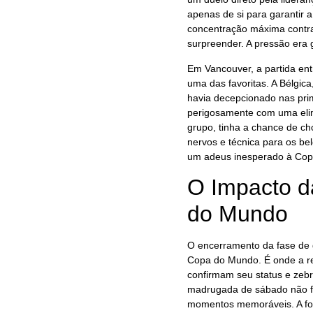
apenas de si para garantir a
concentração máxima contra 
surpreender. A pressão era 
Em Vancouver, a partida en
uma das favoritas. A Bélgic
havia decepcionado nas pri
perigosamente com uma elim
grupo, tinha a chance de ch
nervos e técnica para os b
um adeus inesperado à Copa d
O Impacto d
do Mundo
O encerramento da fase de
Copa do Mundo. É onde a resi
confirmam seu status e zebr
madrugada de sábado não fo
momentos memoráveis. A fo