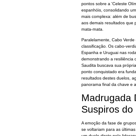
pontos sobre a 'Celeste Olí
espanhóis, consolidando um
mais complexa: além de busca
aos demais resultados que 
mata-mata.
Paralelamente, Cabo Verde 
classificação. Os cabo-ver
Espanha e Uruguai nas rod
demonstrando a resiliência
Saudita buscava sua própri
ponto conquistado era fund
resultados destes duelos, 
panorama final da chave e a
Madrugada D
Suspiros do
A emoção da fase de grupos
se voltariam para as últimas
um duelo direto pela lidera