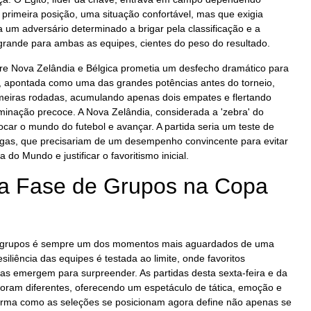
 primeira posição, uma situação confortável, mas que exigia
um adversário determinado a brigar pela classificação e a
grande para ambas as equipes, cientes do peso do resultado.
tre Nova Zelândia e Bélgica prometia um desfecho dramático para
a, apontada como uma das grandes potências antes do torneio,
meiras rodadas, acumulando apenas dois empates e flertando
inação precoce. A Nova Zelândia, considerada a 'zebra' do
ocar o mundo do futebol e avançar. A partida seria um teste de
elgas, que precisariam de um desempenho convincente para evitar
o Mundo e justificar o favoritismo inicial.
a Fase de Grupos na Copa
 grupos é sempre um dos momentos mais aguardados de uma
liência das equipes é testada ao limite, onde favoritos
as emergem para surpreender. As partidas desta sexta-feira e da
ram diferentes, oferecendo um espetáculo de tática, emoção e
rma como as seleções se posicionam agora define não apenas se