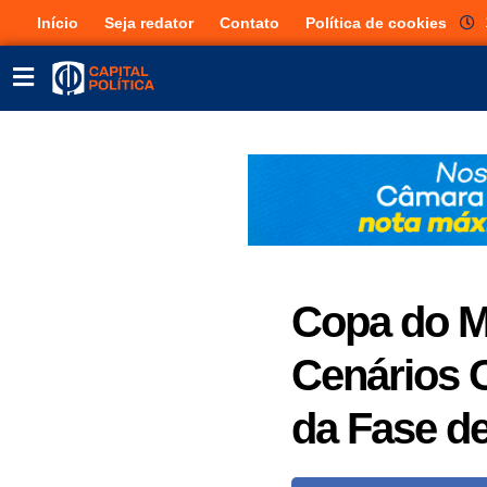
Início
Seja redator
Contato
Política de cookies
Copa do M
Cenários 
da Fase de