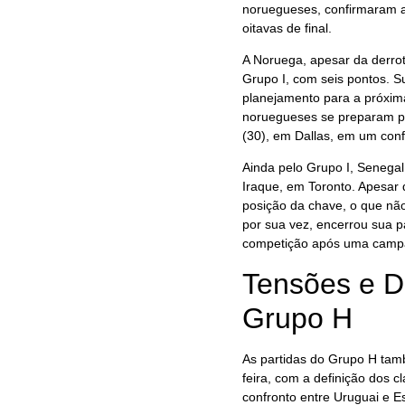
noruegueses, confirmaram a
oitavas de final.
A Noruega, apesar da derrot
Grupo I, com seis pontos. 
planejamento para a próxima
noruegueses se preparam pa
(30), em Dallas, em um conf
Ainda pelo Grupo I, Senegal
Iraque, em Toronto. Apesar 
posição da chave, o que não 
por sua vez, encerrou sua 
competição após uma campa
Tensões e D
Grupo H
As partidas do Grupo H tamb
feira, com a definição dos 
confronto entre Uruguai e 