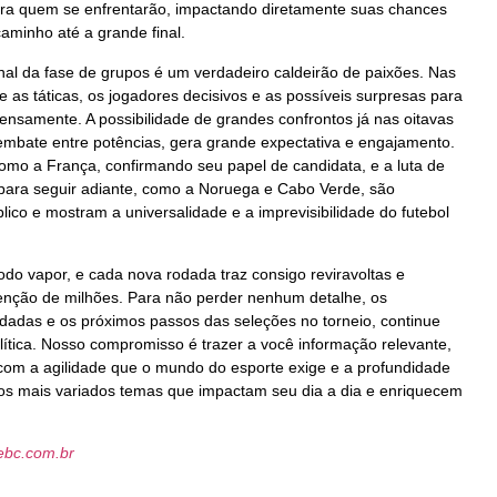
a quem se enfrentarão, impactando diretamente suas chances
caminho até a grande final.
inal da fase de grupos é um verdadeiro caldeirão de paixões. Nas
e as táticas, os jogadores decisivos e as possíveis surpresas para
ntensamente. A possibilidade de grandes confrontos já nas oitavas
embate entre potências, gera grande expectativa e engajamento.
omo a França, confirmando seu papel de candidata, e a luta de
ara seguir adiante, como a Noruega e Cabo Verde, são
lico e mostram a universalidade e a imprevisibilidade do futebol
o vapor, e cada nova rodada traz consigo reviravoltas e
nção de milhões. Para não perder nenhum detalhe, os
ndadas e os próximos passos das seleções no torneio, continue
ítica. Nosso compromisso é trazer a você informação relevante,
com a agilidade que o mundo do esporte exige e a profundidade
os mais variados temas que impactam seu dia a dia e enriquecem
.ebc.com.br