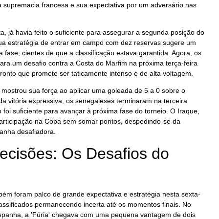
 supremacia francesa e sua expectativa por um adversário nas
a, já havia feito o suficiente para assegurar a segunda posição do
Sua estratégia de entrar em campo com dez reservas sugere um
 fase, cientes de que a classificação estava garantida. Agora, os
ra um desafio contra a Costa do Marfim na próxima terça-feira
ronto que promete ser taticamente intenso e de alta voltagem.
 mostrou sua força ao aplicar uma goleada de 5 a 0 sobre o
da vitória expressiva, os senegaleses terminaram na terceira
foi suficiente para avançar à próxima fase do torneio. O Iraque,
participação na Copa sem somar pontos, despedindo-se da
nha desafiadora.
ecisões: Os Desafios do
ém foram palco de grande expectativa e estratégia nesta sexta-
classificados permanecendo incerta até os momentos finais. No
Espanha, a 'Fúria' chegava com uma pequena vantagem de dois