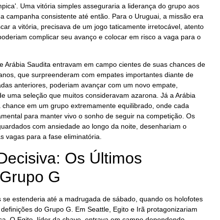
mpica'. Uma vitória simples asseguraria a liderança do grupo aos
a campanha consistente até então. Para o Uruguai, a missão era
r a vitória, precisava de um jogo taticamente irretocável, atento
poderiam complicar seu avanço e colocar em risco a vaga para o
e Arábia Saudita entravam em campo cientes de suas chances de
dianos, que surpreenderam com empates importantes diante de
adas anteriores, poderiam avançar com um novo empate,
 de uma seleção que muitos consideravam azarona. Já a Arábia
a chance em um grupo extremamente equilibrado, onde cada
amental para manter vivo o sonho de seguir na competição. Os
aguardados com ansiedade ao longo da noite, desenhariam o
s vagas para a fase eliminatória.
ecisiva: Os Últimos
 Grupo G
 se estenderia até a madrugada de sábado, quando os holofotes
 definições do Grupo G. Em Seattle, Egito e Irã protagonizariam
nça. O Egito, líder da chave, entrava em campo dependendo