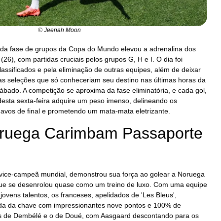
© Jeenah Moon
a da fase de grupos da Copa do Mundo elevou a adrenalina dos
(26), com partidas cruciais pelos grupos G, H e I. O dia foi
lassificados e pela eliminação de outras equipes, além de deixar
as seleções que só conheceriam seu destino nas últimas horas da
bado. A competição se aproxima da fase eliminatória, e cada gol,
desta sexta-feira adquire um peso imenso, delineando os
 avos de final e prometendo um mata-mata eletrizante.
oruega Carimbam Passaporte
l vice-campeã mundial, demonstrou sua força ao golear a Noruega
que se desenrolou quase como um treino de luxo. Com uma equipe
ovens talentos, os franceses, apelidados de 'Les Bleus',
lada da chave com impressionantes nove pontos e 100% de
ls de Dembélé e o de Doué, com Aasgaard descontando para os