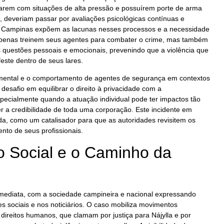
darem com situações de alta pressão e possuírem porte de arma
 deveriam passar por avaliações psicológicas contínuas e
e Campinas expõem as lacunas nesses processos e a necessidade
 apenas treinem seus agentes para combater o crime, mas também
s questões pessoais e emocionais, prevenindo que a violência que
ste dentro de seus lares.
mental e o comportamento de agentes de segurança em contextos
desafio em equilibrar o direito à privacidade com a
specialmente quando a atuação individual pode ter impactos tão
 a credibilidade de toda uma corporação. Este incidente em
a, como um catalisador para que as autoridades revisitem os
to de seus profissionais.
 Social e o Caminho da
imediata, com a sociedade campineira e nacional expressando
es sociais e nos noticiários. O caso mobiliza movimentos
 direitos humanos, que clamam por justiça para Nájylla e por