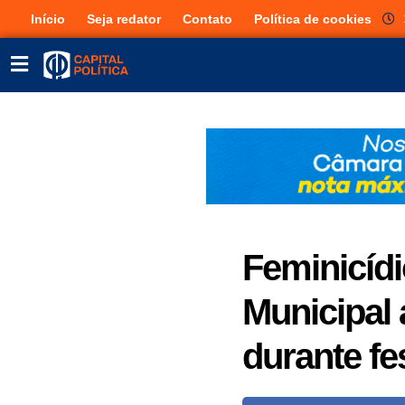
Início
Seja redator
Contato
Política de cookies
Feminicíd
Municipal
durante f