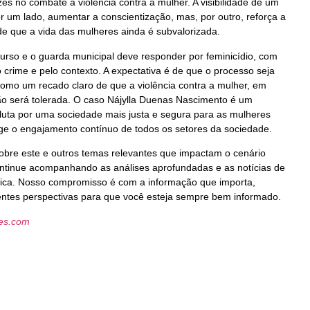
azes no combate à violência contra a mulher. A visibilidade de um
r um lado, aumentar a conscientização, mas, por outro, reforça a
e que a vida das mulheres ainda é subvalorizada.
urso e o guarda municipal deve responder por feminicídio, com
 crime e pelo contexto. A expectativa é de que o processo seja
 como um recado claro de que a violência contra a mulher, em
ão será tolerada. O caso Nájylla Duenas Nascimento é um
luta por uma sociedade mais justa e segura para as mulheres
ige o engajamento contínuo de todos os setores da sociedade.
obre este e outros temas relevantes que impactam o cenário
, continue acompanhando as análises aprofundadas e as notícias de
lítica. Nosso compromisso é com a informação que importa,
entes perspectivas para que você esteja sempre bem informado.
les.com