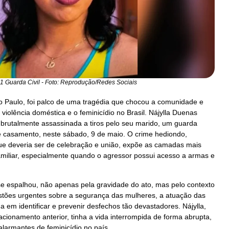
 1 Guarda Civil - Foto: Reprodução/Redes Sociais
o Paulo, foi palco de uma tragédia que chocou a comunidade e
violência doméstica e o feminicídio no Brasil. Nájylla Duenas
 brutalmente assassinada a tiros pelo seu marido, um guarda
e casamento, neste sábado, 9 de maio. O crime hediondo,
 deveria ser de celebração e união, expõe as camadas mais
familiar, especialmente quando o agressor possui acesso a armas e
se espalhou, não apenas pela gravidade do ato, mas pelo contexto
stões urgentes sobre a segurança das mulheres, a atuação das
a em identificar e prevenir desfechos tão devastadores. Nájylla,
acionamento anterior, tinha a vida interrompida de forma abrupta,
alarmantes de feminicídio no país.