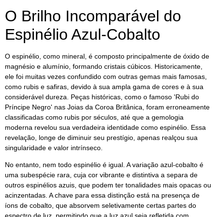
O Brilho Incomparável do
Espinélio Azul-Cobalto
O espinélio, como mineral, é composto principalmente de óxido de
magnésio e alumínio, formando cristais cúbicos. Historicamente,
ele foi muitas vezes confundido com outras gemas mais famosas,
como rubis e safiras, devido à sua ampla gama de cores e à sua
considerável dureza. Peças históricas, como o famoso 'Rubi do
Príncipe Negro' nas Joias da Coroa Britânica, foram erroneamente
classificadas como rubis por séculos, até que a gemologia
moderna revelou sua verdadeira identidade como espinélio. Essa
revelação, longe de diminuir seu prestígio, apenas realçou sua
singularidade e valor intrínseco.
No entanto, nem todo espinélio é igual. A variação azul-cobalto é
uma subespécie rara, cuja cor vibrante e distintiva a separa de
outros espinélios azuis, que podem ter tonalidades mais opacas ou
acinzentadas. A chave para essa distinção está na presença de
íons de cobalto, que absorvem seletivamente certas partes do
espectro de luz, permitindo que a luz azul seja refletida com