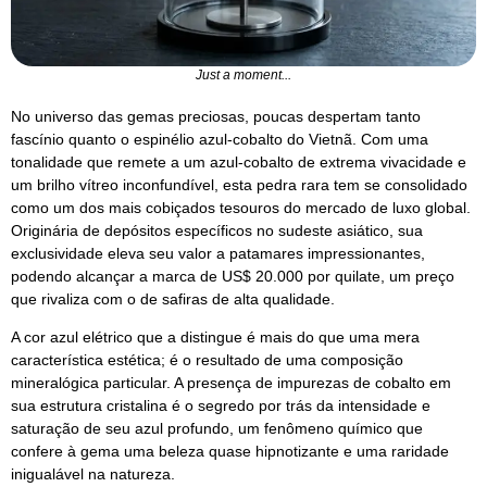
Just a moment...
No universo das gemas preciosas, poucas despertam tanto
fascínio quanto o espinélio azul-cobalto do Vietnã. Com uma
tonalidade que remete a um azul-cobalto de extrema vivacidade e
um brilho vítreo inconfundível, esta pedra rara tem se consolidado
como um dos mais cobiçados tesouros do mercado de luxo global.
Originária de depósitos específicos no sudeste asiático, sua
exclusividade eleva seu valor a patamares impressionantes,
podendo alcançar a marca de US$ 20.000 por quilate, um preço
que rivaliza com o de safiras de alta qualidade.
A cor azul elétrico que a distingue é mais do que uma mera
característica estética; é o resultado de uma composição
mineralógica particular. A presença de impurezas de cobalto em
sua estrutura cristalina é o segredo por trás da intensidade e
saturação de seu azul profundo, um fenômeno químico que
confere à gema uma beleza quase hipnotizante e uma raridade
inigualável na natureza.