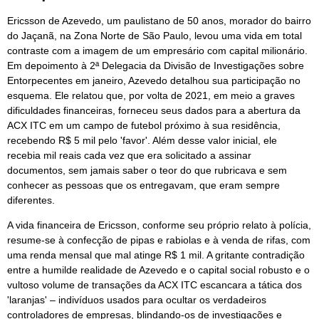
Ericsson de Azevedo, um paulistano de 50 anos, morador do bairro
do Jaçanã, na Zona Norte de São Paulo, levou uma vida em total
contraste com a imagem de um empresário com capital milionário.
Em depoimento à 2ª Delegacia da Divisão de Investigações sobre
Entorpecentes em janeiro, Azevedo detalhou sua participação no
esquema. Ele relatou que, por volta de 2021, em meio a graves
dificuldades financeiras, forneceu seus dados para a abertura da
ACX ITC em um campo de futebol próximo à sua residência,
recebendo R$ 5 mil pelo 'favor'. Além desse valor inicial, ele
recebia mil reais cada vez que era solicitado a assinar
documentos, sem jamais saber o teor do que rubricava e sem
conhecer as pessoas que os entregavam, que eram sempre
diferentes.
A vida financeira de Ericsson, conforme seu próprio relato à polícia,
resume-se à confecção de pipas e rabiolas e à venda de rifas, com
uma renda mensal que mal atinge R$ 1 mil. A gritante contradição
entre a humilde realidade de Azevedo e o capital social robusto e o
vultoso volume de transações da ACX ITC escancara a tática dos
'laranjas' – indivíduos usados para ocultar os verdadeiros
controladores de empresas, blindando-os de investigações e