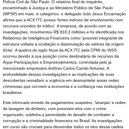
Polícia Civil de São Paulo. O relatório final do inquérito,
encaminhado à Justiça e ao Ministério Público de São Paulo
(MPSP) em maio, é categórico: o delegado Julio Jesus Encarnação
afirma que a ACX ITC possui 'fortes indícios de envolvimento com
recursos oriundos do tráfico'. A empresa, de acordo com as
investigações, movimentou R$ 918,3 milhões e foi identificada nos
Relatórios de Inteligência Financeira como 'possível integrante de
estrutura voltada à ocultação e dissimulação de valores de origem
ilícita'. A quebra do sigilo fiscal da ACX ITC pela CPMI do INSS
ocorreu devido à sua posição como destinatária de recursos da
Arpar Participações e Empreendimentos, controlada pelo já
mencionado empresário Antônio Carlos Camilo Antunes. A
profundidade dessas investigações e as implicações de suas
descobertas ressaltam a urgência em desmantelar essas redes
criminosas que corroem a economia e a confiança nas instituições
brasileiras.
Este intrincado enredo de pagamentos suspeitos, 'laranjas' e redes
de lavagem de dinheiro, com possíveis elos com o crime
organizado, sublinha a perenidade do desafio de combater a
corrupção e a criminalidade financeira no Brasil. As investigações
em curso são cruciais para desvendar todos os elos dessa cadeia