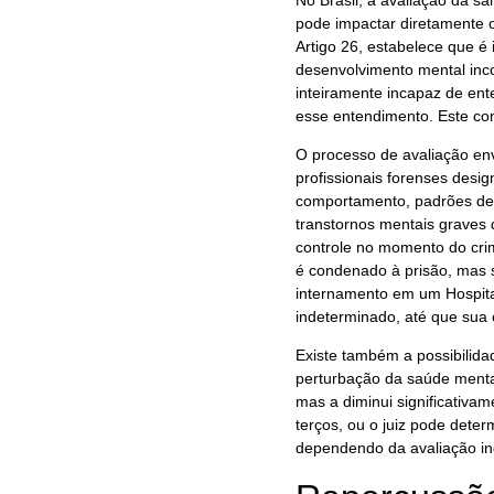
pode impactar diretamente 
Artigo 26, estabelece que é
desenvolvimento mental inc
inteiramente incapaz de ente
esse entendimento. Este con
O processo de avaliação env
profissionais forenses desig
comportamento, padrões de 
transtornos mentais grave
controle no momento do crim
é condenado à prisão, mas
internamento em um Hospita
indeterminado, até que sua 
Existe também a possibilidad
perturbação da saúde menta
mas a diminui significativa
terços, ou o juiz pode dete
dependendo da avaliação ind