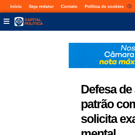
Início
Seja redator
Contato
Política de cookies
Defesa de
patrão co
solicita e
mental