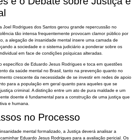
s e o Debate sobre Justiça e
al
ra Joel Rodrigues dos Santos gerou grande repercussão no
violência tão intensa frequentemente provocam clamor público por
to, a alegação de insanidade mental insere uma camada de
çando a sociedade e o sistema judiciário a ponderar sobre os
individual em face de condições psíquicas alteradas.
so específico de Eduardo Jesus Rodrigues e toca em questões
nto da saúde mental no Brasil, tanto na prevenção quanto no
mento crescente da necessidade de se investir em redes de apoio
 tanto para a população em geral quanto para aqueles que se
ustiça criminal. A distinção entre um ato de pura maldade e um
ente doente é fundamental para a construção de uma justiça que
tiva e humana.
ssos no Processo
sanidade mental formalizado, a Justiça deverá analisar a
 encaminhar Eduardo Jesus Rodrigues para a avaliação pericial. Os