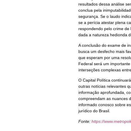
resultados dessa análise s
conclua pela inimputabilida
segurança. Se o laudo indic
se a perícia atestar plena 
respondendo pelo crime de ho
dada a natureza hedionda do
A conclusão do exame de in
busca um desfecho mais favo
que esperam por uma resoluç
Federal será um importante 
interseções complexas entre
O Capital Política continu
outras notícias relevantes
informação aprofundada, con
compreendam as nuances do
informado conosco sobre est
jurídico do Brasil.
Fonte:
https://www.metropo