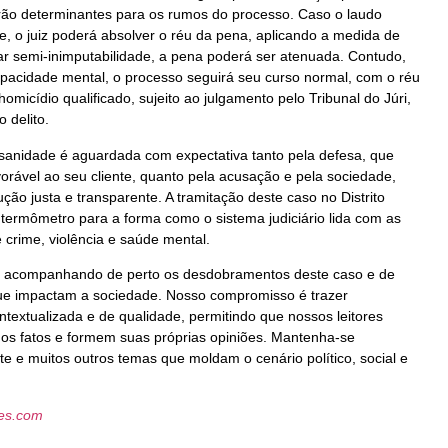
erão determinantes para os rumos do processo. Caso o laudo
de, o juiz poderá absolver o réu da pena, aplicando a medida de
ar semi-inimputabilidade, a pena poderá ser atenuada. Contudo,
capacidade mental, o processo seguirá seu curso normal, com o réu
micídio qualificado, sujeito ao julgamento pelo Tribunal do Júri,
 delito.
sanidade é aguardada com expectativa tanto pela defesa, que
rável ao seu cliente, quanto pela acusação e pela sociedade,
ão justa e transparente. A tramitação deste caso no Distrito
termômetro para a forma como o sistema judiciário lida com as
 crime, violência e saúde mental.
ará acompanhando de perto os desdobramentos deste caso e de
 que impactam a sociedade. Nosso compromisso é trazer
textualizada e de qualidade, permitindo que nossos leitores
s fatos e formem suas próprias opiniões. Mantenha-se
e e muitos outros temas que moldam o cenário político, social e
les.com