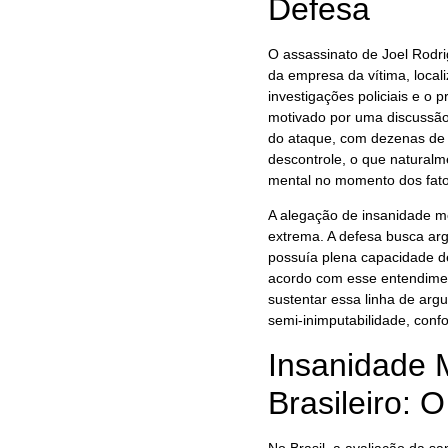
Defesa
O assassinato de Joel Rodri
da empresa da vítima, local
investigações policiais e o 
motivado por uma discussão 
do ataque, com dezenas de g
descontrole, o que naturalm
mental no momento dos fato
A alegação de insanidade m
extrema. A defesa busca ar
possuía plena capacidade de
acordo com esse entendiment
sustentar essa linha de arg
semi-inimputabilidade, confo
Insanidade 
Brasileiro: 
No Brasil, a avaliação da s