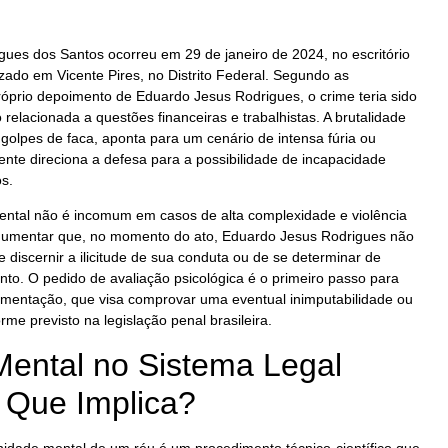
gues dos Santos ocorreu em 29 de janeiro de 2024, no escritório
izado em Vicente Pires, no Distrito Federal. Segundo as
próprio depoimento de Eduardo Jesus Rodrigues, o crime teria sido
relacionada a questões financeiras e trabalhistas. A brutalidade
olpes de faca, aponta para um cenário de intensa fúria ou
ente direciona a defesa para a possibilidade de incapacidade
s.
ental não é incomum em casos de alta complexidade e violência
gumentar que, no momento do ato, Eduardo Jesus Rodrigues não
 discernir a ilicitude de sua conduta ou de se determinar de
o. O pedido de avaliação psicológica é o primeiro passo para
umentação, que visa comprovar uma eventual inimputabilidade ou
rme previsto na legislação penal brasileira.
Mental no Sistema Legal
O Que Implica?
anidade mental de um réu é um procedimento técnico-científico que