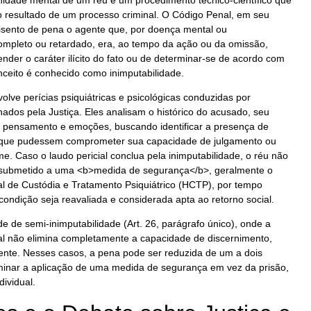
o resultado de um processo criminal. O Código Penal, em seu
 isento de pena o agente que, por doença mental ou
ompleto ou retardado, era, ao tempo da ação ou da omissão,
nder o caráter ilícito do fato ou de determinar-se de acordo com
ceito é conhecido como inimputabilidade.
olve perícias psiquiátricas e psicológicas conduzidas por
nados pela Justiça. Eles analisam o histórico do acusado, seu
pensamento e emoções, buscando identificar a presença de
s que pudessem comprometer sua capacidade de julgamento ou
e. Caso o laudo pericial conclua pela inimputabilidade, o réu não
 submetido a uma <b>medida de segurança</b>, geralmente o
l de Custódia e Tratamento Psiquiátrico (HCTP), por tempo
condição seja reavaliada e considerada apta ao retorno social.
e de semi-inimputabilidade (Art. 26, parágrafo único), onde a
l não elimina completamente a capacidade de discernimento,
mente. Nesses casos, a pena pode ser reduzida de um a dois
rminar a aplicação de uma medida de segurança em vez da prisão,
ividual.