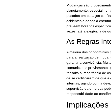
Mudanças são procedimentos
planejamento, especialmente
pesados em espaços confina
acidentes e danos à estrut
preveem horários específico
vezes, até a exigência de q
As Regras Int
A maioria dos condomínios 
para a realização de mudanç
garantir a convivência. Mui
comunicados previamente, p
ressalta a importância de
de se certificarem de que a
internas, agindo com a devi
supervisão da empresa pode
responsabilidade ao condôm
Implicações