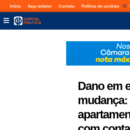
Início
Seja redator
Contato
Política de cookies
Dano em e
mudança: P
apartamen
com conta 