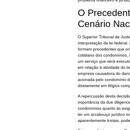
O Precedent
Cenário Nac
O Superior Tribunal de Just
interpretação da lei federa
formam precedentes que ori
cotidiano dos condomínios, i
um serviço que será execut
em relação à atividade do te
empresa causadora do dano
acionada pelo condomínio de
diretamente em litígios co
A repercussão desta decisã
importância da due diligence
condomínios quanto às exi
ter um arcabouço jurídico m
aparentemente triviais, pod