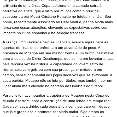
artilharia de uma única Copa, adiciona uma camada extra à
narrativa do atleta, que é visto por muitos como o principal
sucessor da era Messi-Cristiano Ronaldo no futebol mundial. Seu
nome, recentemente associado ao Real Madrid, ganha ainda mais
força com essas atuações, elevando as expectativas sobre seu
impacto no clube espanhol e na seleção francesa.
A França, impulsionada pelo seu capitão, avança agora para as
quartas de final, onde enfrentará um adversário de peso. A
presença de Mbappé em sua melhor forma é um trunfo inestimável
para a equipe de Didier Deschamps, que sonha em levantar a taça
pela terceira vez na história. A capacidade do jovem astro de
liderar, seja com gols ou com sua presença intimidadora em
campo, será fundamental nos jogos decisivos que se avizinham. A
cada partida, Mbappé não só luta por títulos, mas também por um
lugar ainda mais elevado no panteão dos imortais do futebol.
Para o leitor, acompanhar a trajetória de Mbappé nesta Copa do
Mundo é testemunhar a construção de uma lenda em tempo real.
Cada gol, cada drible, cada assistência contribui para um legado
que já é grandioso e promete ser ainda maior. Siga atento às