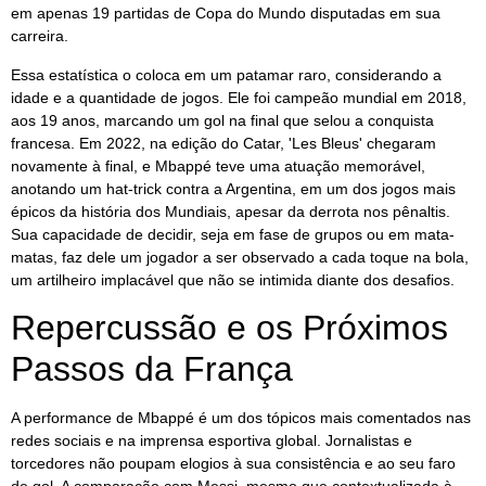
em apenas 19 partidas de Copa do Mundo disputadas em sua
carreira.
Essa estatística o coloca em um patamar raro, considerando a
idade e a quantidade de jogos. Ele foi campeão mundial em 2018,
aos 19 anos, marcando um gol na final que selou a conquista
francesa. Em 2022, na edição do Catar, 'Les Bleus' chegaram
novamente à final, e Mbappé teve uma atuação memorável,
anotando um hat-trick contra a Argentina, em um dos jogos mais
épicos da história dos Mundiais, apesar da derrota nos pênaltis.
Sua capacidade de decidir, seja em fase de grupos ou em mata-
matas, faz dele um jogador a ser observado a cada toque na bola,
um artilheiro implacável que não se intimida diante dos desafios.
Repercussão e os Próximos
Passos da França
A performance de Mbappé é um dos tópicos mais comentados nas
redes sociais e na imprensa esportiva global. Jornalistas e
torcedores não poupam elogios à sua consistência e ao seu faro
de gol. A comparação com Messi, mesmo que contextualizada à