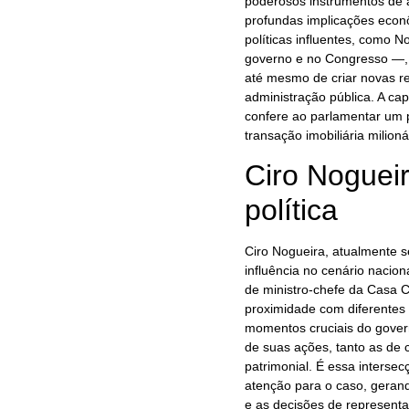
poderosos instrumentos de a
profundas implicações econô
políticas influentes, como 
governo e no Congresso —, 
até mesmo de criar novas re
administração pública. A ca
confere ao parlamentar um 
transação imobiliária milioná
Ciro Nogueira
política
Ciro Nogueira, atualmente s
influência no cenário nacio
de ministro-chefe da Casa Ci
proximidade com diferentes 
momentos cruciais do govern
de suas ações, tanto as de 
patrimonial. É essa intersec
atenção para o caso, geran
e as decisões de representan