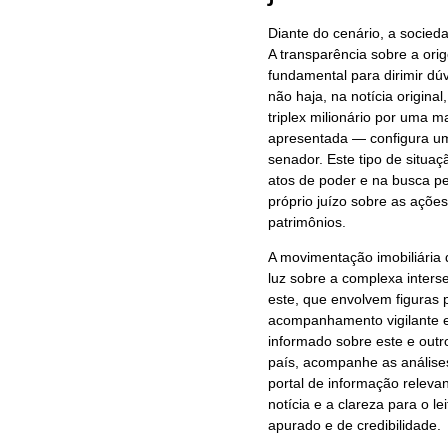
Diante do cenário, a socie
A transparência sobre a or
fundamental para dirimir dú
não haja, na notícia origina
triplex milionário por uma
apresentada — configura um 
senador. Este tipo de situaç
atos de poder e na busca pe
próprio juízo sobre as açõ
patrimônios.
A movimentação imobiliária 
luz sobre a complexa interse
este, que envolvem figuras 
acompanhamento vigilante e 
informado sobre este e outr
país, acompanhe as análises
portal de informação relev
notícia e a clareza para o 
apurado e de credibilidade.