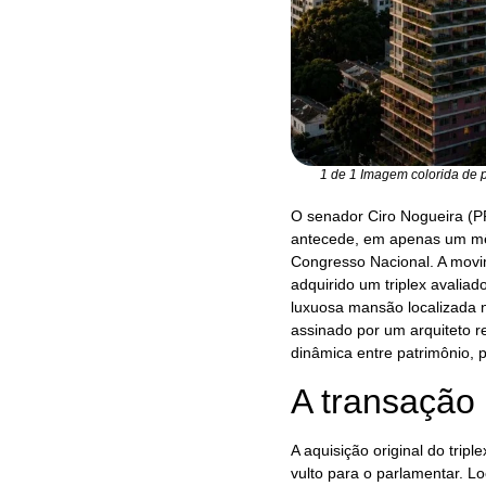
1 de 1 Imagem colorida de 
O senador Ciro Nogueira (PP
antecede, em apenas um mê
Congresso Nacional. A movim
adquirido um triplex avalia
luxuosa mansão localizada no
assinado por um arquiteto r
dinâmica entre patrimônio, p
A transação 
A aquisição original do trip
vulto para o parlamentar. L