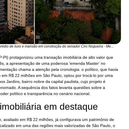
prédio de luxo e mansão em construção do senador Ciro Nogueira - Me...
-PI) protagonizou uma transação imobiliária de alto valor que
s, a apresentação de uma poderosa 'emenda Master' no
entação chama a atenção pela cronologia: o político, que havia
do em R$ 22 milhões em São Paulo, optou por trocá-lo por uma
s Jardins, bairro nobre da capital paulista, cujo projeto é
enomado. A sequência dos fatos levanta questões sobre a
oder político e transparência no cenário nacional.
imobiliária em destaque
lex, avaliado em R$ 22 milhões, já configurava um patrimônio de
ocalizado em uma das regiões mais valorizadas de São Paulo, o