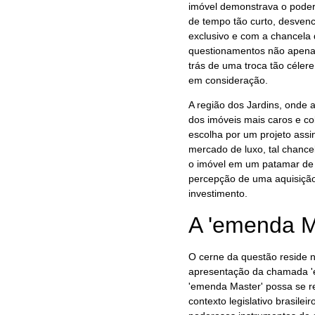
imóvel demonstrava o poder 
de tempo tão curto, desvenci
exclusivo e com a chancela d
questionamentos não apenas
trás de uma troca tão céler
em consideração.
A região dos Jardins, onde 
dos imóveis mais caros e co
escolha por um projeto ass
mercado de luxo, tal chance
o imóvel em um patamar de e
percepção de uma aquisição
investimento.
A 'emenda Ma
O cerne da questão reside n
apresentação da chamada 'e
'emenda Master' possa se re
contexto legislativo brasil