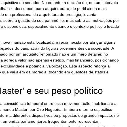
aquisitivo do senador. No entanto, a decisão de, em um intervalo
lhar-se desse bem para adquirir outro, de perfil ainda mais
e um profissional da arquitetura de prestígio, levanta
 sobre a gestão de seu patrimônio, mas sobre as motivações por
e e dispendiosa, especialmente quando o contexto político é levado
a nova mansão está localizada, é reconhecida por abrigar alguns
biçados do país, atraindo figuras proeminentes da sociedade. A
inado por um arquiteto renomado não é um mero detalhe; no
la agrega valor não apenas estético, mas financeiro, posicionando
xclusividade e potencial valorização. Este aspecto reforça a
 que vai além da moradia, tocando em questões de status e
ster' e seu peso político
a coincidência temporal entre essa movimentação imobiliária e a
menda Master' por Ciro Nogueira. Embora o termo específico
ferir a diferentes dispositivos ou propostas de grande impacto, no
eiro, emendas parlamentares frequentemente representam