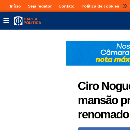
Início
Seja redator
Contato
Política de cookies
Ciro Nogue
mansão pro
renomado