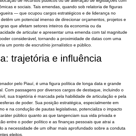
locação de recursos públicos ou de alteração de legislações com
micas e sociais. Tais emendas, quando sob relatoria de figuras
Nogueira — que ocupou cargos estratégicos e de liderança no
detêm um potencial imenso de direcionar orçamentos, projetos e
gras que afetam setores inteiros da economia ou da
pacidade de articular e apresentar uma emenda com tal magnitude
poder considerável, tornando a proximidade de datas com uma
ria um ponto de escrutínio jornalístico e público.
: trajetória e influência
enador pelo Piauí, é uma figura política de longa data e grande
nal. Com passagens por diversos cargos de destaque, incluindo o
vil, sua trajetória é marcada pela habilidade de articulação e pela
esferas de poder. Sua posição estratégica, especialmente em
o e na condução de pautas legislativas, potencializa o impacto
caráter público quanto as que tangenciam sua vida privada e
ção entre o poder político e as finanças pessoais que atrai a
do a necessidade de um olhar mais aprofundado sobre a conduta
tes eleitos.