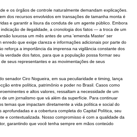
dade e os órgãos de controle naturalmente demandam explicações.
igem dos recursos envolvidos em transações de tamanha monta é
vidas e garantir a lisura da conduta de um agente público. Embora
l, indicação de ilegalidade, a cronologia dos fatos — a troca de um
 mansão luxuosa um mês antes de uma 'emenda Master' ser
enredo que exige clareza e informações adicionais por parte do
ão reforça a importância da imprensa na vigilância constante dos
la verdade dos fatos, para que a população possa formar seu
es de seus representantes e as movimentações de seus
do senador Ciro Nogueira, em sua peculiaridade e timing, lança
cção entre política, patrimônio e poder no Brasil. Casos como
proeminentes e altos valores, ressaltam a necessidade de um
de um jornalismo que vá além da superfície. Para continuar
os temas que impactam diretamente a vida política e social do
 aprofundadas e a cobertura completa do Capital Política, seu
ante e contextualizada. Nosso compromisso é com a qualidade da
leitor, garantindo que você tenha sempre em mãos conteúdo