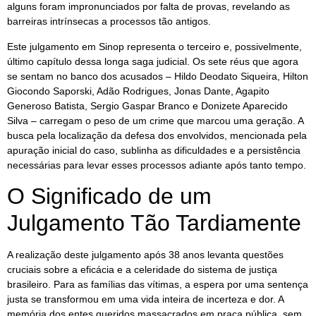
alguns foram impronunciados por falta de provas, revelando as
barreiras intrínsecas a processos tão antigos.
Este julgamento em Sinop representa o terceiro e, possivelmente,
último capítulo dessa longa saga judicial. Os sete réus que agora
se sentam no banco dos acusados – Hildo Deodato Siqueira, Hilton
Giocondo Saporski, Adão Rodrigues, Jonas Dante, Agapito
Generoso Batista, Sergio Gaspar Branco e Donizete Aparecido
Silva – carregam o peso de um crime que marcou uma geração. A
busca pela localização da defesa dos envolvidos, mencionada pela
apuração inicial do caso, sublinha as dificuldades e a persistência
necessárias para levar esses processos adiante após tanto tempo.
O Significado de um
Julgamento Tão Tardiamente
A realização deste julgamento após 38 anos levanta questões
cruciais sobre a eficácia e a celeridade do sistema de justiça
brasileiro. Para as famílias das vítimas, a espera por uma sentença
justa se transformou em uma vida inteira de incerteza e dor. A
memória dos entes queridos massacrados em praça pública, sem