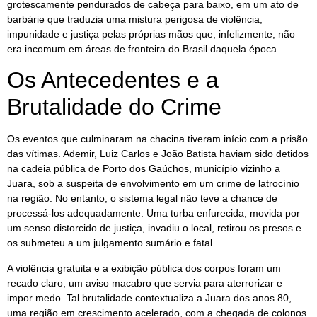
grotescamente pendurados de cabeça para baixo, em um ato de
barbárie que traduzia uma mistura perigosa de violência,
impunidade e justiça pelas próprias mãos que, infelizmente, não
era incomum em áreas de fronteira do Brasil daquela época.
Os Antecedentes e a
Brutalidade do Crime
Os eventos que culminaram na chacina tiveram início com a prisão
das vítimas. Ademir, Luiz Carlos e João Batista haviam sido detidos
na cadeia pública de Porto dos Gaúchos, município vizinho a
Juara, sob a suspeita de envolvimento em um crime de latrocínio
na região. No entanto, o sistema legal não teve a chance de
processá-los adequadamente. Uma turba enfurecida, movida por
um senso distorcido de justiça, invadiu o local, retirou os presos e
os submeteu a um julgamento sumário e fatal.
A violência gratuita e a exibição pública dos corpos foram um
recado claro, um aviso macabro que servia para aterrorizar e
impor medo. Tal brutalidade contextualiza a Juara dos anos 80,
uma região em crescimento acelerado, com a chegada de colonos