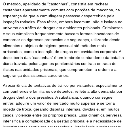
O método, apelidado de “castonhas”, consistia em rechear
castanhas aparentemente comuns com porções de maconha, na
esperança de que a camuflagem passasse despercebida pela
inspeção rotineira. Essa tática, embora incomum, não é isolada no
universo do tráfico de drogas em ambientes prisionais. Criminosos
e seus cúmplices frequentemente buscam formas inovadoras de
contornar os rigorosos protocolos de segurança, utilizando desde
alimentos e objetos de higiene pessoal até métodos mais
arriscados, como a inserção de drogas em cavidades corporais. A
descoberta das “castonhas” é um lembrete contundente da batalha
diária travada pelos agentes penitenciários contra a entrada de
ilícitos nas unidades prisionais, que comprometem a ordem e a
segurança dos sistemas carcerários.
A recorrência de tentativas de tráfico por visitantes, especialmente
companheiros e familiares de detentos, reflete a alta demanda por
drogas dentro dos presídios. A substância, quando consegue
entrar, adquire um valor de mercado muito superior e se torna
moeda de troca, gerando disputas internas, dívidas e, em muitos
casos, violência entre os próprios presos. Essa dinâmica perversa
intensifica a complexidade da gestão prisional e a necessidade de