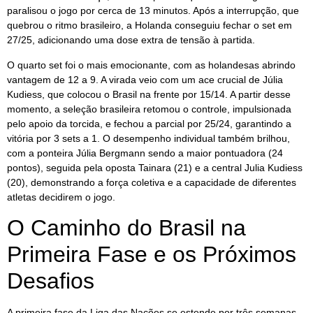
paralisou o jogo por cerca de 13 minutos. Após a interrupção, que
quebrou o ritmo brasileiro, a Holanda conseguiu fechar o set em
27/25, adicionando uma dose extra de tensão à partida.
O quarto set foi o mais emocionante, com as holandesas abrindo
vantagem de 12 a 9. A virada veio com um ace crucial de Júlia
Kudiess, que colocou o Brasil na frente por 15/14. A partir desse
momento, a seleção brasileira retomou o controle, impulsionada
pelo apoio da torcida, e fechou a parcial por 25/24, garantindo a
vitória por 3 sets a 1. O desempenho individual também brilhou,
com a ponteira Júlia Bergmann sendo a maior pontuadora (24
pontos), seguida pela oposta Tainara (21) e a central Julia Kudiess
(20), demonstrando a força coletiva e a capacidade de diferentes
atletas decidirem o jogo.
O Caminho do Brasil na
Primeira Fase e os Próximos
Desafios
A primeira fase da Liga das Nações se estende por três semanas