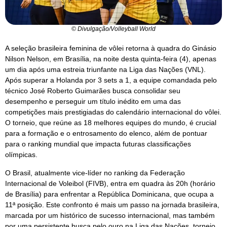
© Divulgação/Volleyball World
A seleção brasileira feminina de vôlei retorna à quadra do Ginásio
Nilson Nelson, em Brasília, na noite desta quinta-feira (4), apenas
um dia após uma estreia triunfante na Liga das Nações (VNL).
Após superar a Holanda por 3 sets a 1, a equipe comandada pelo
técnico José Roberto Guimarães busca consolidar seu
desempenho e perseguir um título inédito em uma das
competições mais prestigiadas do calendário internacional do vôlei.
O torneio, que reúne as 18 melhores equipes do mundo, é crucial
para a formação e o entrosamento do elenco, além de pontuar
para o ranking mundial que impacta futuras classificações
olímpicas.
O Brasil, atualmente vice-líder no ranking da Federação
Internacional de Voleibol (FIVB), entra em quadra às 20h (horário
de Brasília) para enfrentar a República Dominicana, que ocupa a
11ª posição. Este confronto é mais um passo na jornada brasileira,
marcada por um histórico de sucesso internacional, mas também
por uma persistente busca pelo ouro na Liga das Nações, torneio