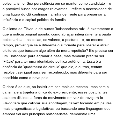
bolsonarismo. Sua persistência em se manter como candidato – e
a provável busca por cargos relevantes – reflete a necessidade de
uma figura do clã continuar na linha de frente para preservar a
influência e o capital político da família.
O dilema de Flávio, e de outros 'bolsonaristas raiz', é exatamente o
que a notícia original aponta: como abraçar integralmente a pauta
bolsonarista – as ideias, os valores, a postura – e, ao mesmo
tempo, provar que se é diferente o suficiente para liderar e atrair
eleitores que buscam algo além da mera repetição? Ele precisa ser
um 'Bolsonaro' para agradar a base, mas também precisa ser
'Flávio' para ter uma identidade política autônoma. Essa é a
essência da 'quadratura do círculo' que ele, e outros, tentam
resolver: ser igual para ser reconhecido, mas diferente para ser
escolhido como o novo polo.
O risco é de que, ao insistir em ser 'mais do mesmo', mas sem a
carisma e a trajetória única do ex-presidente, esses postulantes
acabem diluindo a força do movimento em vez de revigorá-lo.
Flávio terá que calibrar sua abordagem, talvez focando em pautas
mais pragmáticas e legislativas, ou buscando uma linguagem que,
embora fiel aos princípios bolsonaristas, demonstre uma