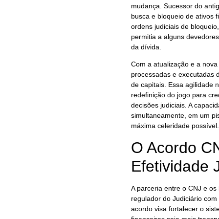
mudança. Sucessor do antig
busca e bloqueio de ativos 
ordens judiciais de bloque
permitia a alguns devedore
da dívida.
Com a atualização e a nova 
processadas e executadas d
de capitais. Essa agilidade
redefinição do jogo para cr
decisões judiciais. A capaci
simultaneamente, em um pisc
máxima celeridade possível.
O Acordo C
Efetividade J
A parceria entre o CNJ e os 
regulador do Judiciário com 
acordo visa fortalecer o sis
financeiras seja mais transp