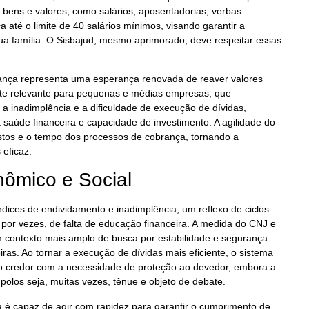
 bens e valores, como salários, aposentadorias, verbas
 até o limite de 40 salários mínimos, visando garantir a
ua família. O Sisbajud, mesmo aprimorado, deve respeitar essas
ança representa uma esperança renovada de reaver valores
nte relevante para pequenas e médias empresas, que
 inadimplência e a dificuldade de execução de dívidas,
saúde financeira e capacidade de investimento. A agilidade do
stos e o tempo dos processos de cobrança, tornando a
 eficaz.
ômico e Social
ndices de endividamento e inadimplência, um reflexo de ciclos
por vezes, de falta de educação financeira. A medida do CNJ e
 contexto mais amplo de busca por estabilidade e segurança
eiras. Ao tornar a execução de dívidas mais eficiente, o sistema
s do credor com a necessidade de proteção ao devedor, embora a
polos seja, muitas vezes, tênue e objeto de debate.
a é capaz de agir com rapidez para garantir o cumprimento de