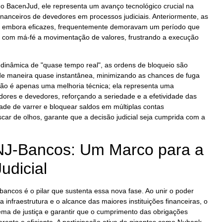
o BacenJud, ele representa um avanço tecnológico crucial na
financeiros de devedores em processos judiciais. Anteriormente, as
io, embora eficazes, frequentemente demoravam um período que
s com má-fé a movimentação de valores, frustrando a execução
dinâmica de "quase tempo real", as ordens de bloqueio são
e maneira quase instantânea, minimizando as chances de fuga
 não é apenas uma melhoria técnica; ela representa uma
edores e devedores, reforçando a seriedade e a efetividade das
dade de varrer e bloquear saldos em múltiplas contas
ar de olhos, garante que a decisão judicial seja cumprida com a
NJ-Bancos: Um Marco para a
udicial
bancos é o pilar que sustenta essa nova fase. Ao unir o poder
a infraestrutura e o alcance das maiores instituições financeiras, o
tema de justiça e garantir que o cumprimento das obrigações
arente e eficiente. A participação ativa de gigantes como Nubank,