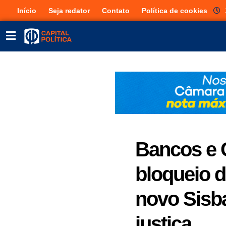
Início
Seja redator
Contato
Política de cookies
Bancos e 
bloqueio d
novo Sisba
justiça