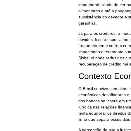
impenhorabilidade de certos
alimentares e até a poupança
subsistência do devedor e s
garantias.
Já para os credores, a mud
devidos. Isso é especialme
frequentemente sofrem com a
impactando diretamente sua 
Sisbajud pode reduzir os cu
recuperação de crédito mais
Contexto Econ
O Brasil convive com altos í
econômicos desafiadores e, 
dos bancos se insere em um
jurídica nas relações financ
tenta equilibrar os direito
linha que separa esses dois 
A percepção de que a justiç