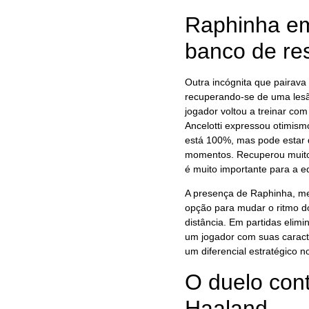
Raphinha em
banco de re
Outra incógnita que pairav
recuperando-se de uma lesã
jogador voltou a treinar co
Ancelotti expressou otimis
está 100%, mas pode estar d
momentos. Recuperou muito 
é muito importante para a e
A presença de Raphinha, me
opção para mudar o ritmo do
distância. Em partidas elim
um jogador com suas caracte
um diferencial estratégico 
O duelo con
Haaland