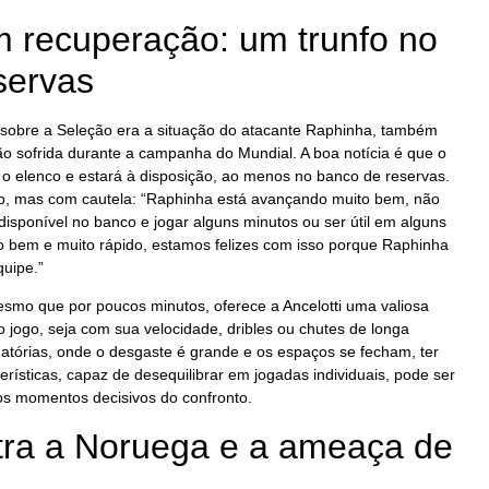
 recuperação: um trunfo no
servas
a sobre a Seleção era a situação do atacante Raphinha, também
o sofrida durante a campanha do Mundial. A boa notícia é que o
m o elenco e estará à disposição, ao menos no banco de reservas.
mo, mas com cautela: “Raphinha está avançando muito bem, não
isponível no banco e jogar alguns minutos ou ser útil em alguns
bem e muito rápido, estamos felizes com isso porque Raphinha
quipe.”
smo que por poucos minutos, oferece a Ancelotti uma valiosa
 jogo, seja com sua velocidade, dribles ou chutes de longa
inatórias, onde o desgaste é grande e os espaços se fecham, ter
rísticas, capaz de desequilibrar em jogadas individuais, pode ser
nos momentos decisivos do confronto.
tra a Noruega e a ameaça de