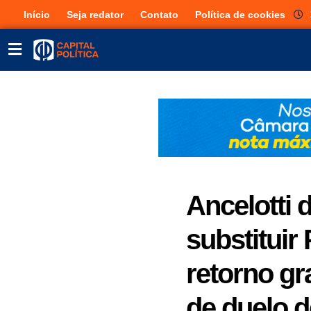
Início
Seja redator
Contato
Política de cookies
Ancelotti 
substituir
retorno gr
de duelo d