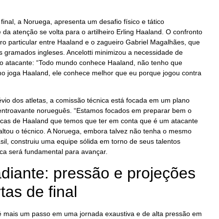
final, a Noruega, apresenta um desafio físico e tático
 da atenção se volta para o artilheiro Erling Haaland. O confronto
 particular entre Haaland e o zagueiro Gabriel Magalhães, que
s gramados ingleses. Ancelotti minimizou a necessidade de
 o atacante: “Todo mundo conhece Haaland, não tenho que
mo joga Haaland, ele conhece melhor que eu porque jogou contra
vio dos atletas, a comissão técnica está focada em um plano
 centroavante norueguês. “Estamos focados em preparar bem o
sticas de Haaland que temos que ter em conta que é um atacante
saltou o técnico. A Noruega, embora talvez não tenha o mesmo
rasil, construiu uma equipe sólida em torno de seus talentos
ática será fundamental para avançar.
diante: pressão e projeções
tas de final
 é mais um passo em uma jornada exaustiva e de alta pressão em