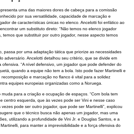
epresenta uma das maiores dores de cabeça para a comissão
 conhecido por sua versatilidade, capacidade de marcação e
dor de características únicas no elenco. Ancelotti foi enfático ao
 encontrar um substituto direto: “Não temos no elenco jogador
 temos que substituir por outro jogador, nesse aspecto temos
no, passa por uma adaptação tática que priorize as necessidades
do adversário. Ancelotti detalhou seu critério, que se divide em
 a ofensiva. “A nível defensivo, um jogador que pode defender do
etá, quando a equipe não tem a bola. Isto pode fazer Martinelli e
 recomposição e marcação no flanco é vital para a solidez
ontra equipes europeias organizadas como a Noruega.
o muda para a criação e ocupação de espaços. “Com bola tem
e centro esquerda, que às vezes pode ser Vini e nesse caso
vezes pode ser outro jogador, que pode ser Martinelli”, explicou
ica sugere que o técnico busca não apenas um jogador, mas uma
es, utilizando a profundidade de Vini Jr. e Douglas Santos, e a
Martinelli, para manter a imprevisibilidade e a força ofensiva do