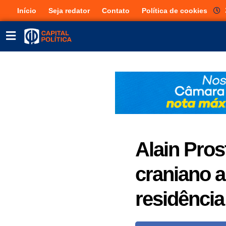
Início
Seja redator
Contato
Política de cookies
Alain Pros
craniano 
residência