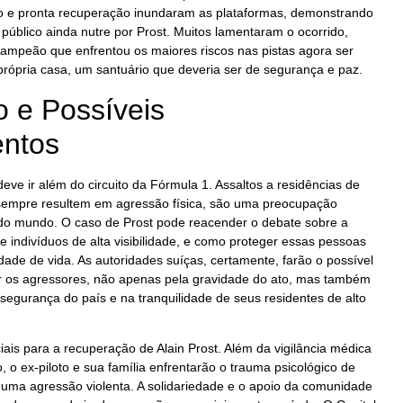
o e pronta recuperação inundaram as plataformas, demonstrando
 público ainda nutre por Prost. Muitos lamentaram o ocorrido,
ampeão que enfrentou os maiores riscos nas pistas agora ser
rópria casa, um santuário que deveria ser de segurança e paz.
 e Possíveis
ntos
eve ir além do circuito da Fórmula 1. Assaltos a residências de
sempre resultem em agressão física, são uma preocupação
 do mundo. O caso de Prost pode reacender o debate sobre a
e indivíduos de alta visibilidade, e como proteger essas pessoas
de de vida. As autoridades suíças, certamente, farão o possível
ir os agressores, não apenas pela gravidade do ato, mas também
egurança do país e na tranquilidade de seus residentes de alto
iais para a recuperação de Alain Prost. Além da vigilância médica
 o ex-piloto e sua família enfrentarão o trauma psicológico de
 uma agressão violenta. A solidariedade e o apoio da comunidade