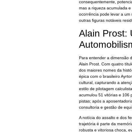
consequentemente, potenciais
mas a riqueza acumulada e a
ocorrência pode levar a um 
outras figuras notáveis resi
Alain Prost
Automobilis
Para entender a dimensão d
Alain Prost. Com quatro tít
dos maiores nomes da histór
épica com o brasileiro Ayr
cultural, capturando a aten
estilo de pilotagem calculist
acumulou 51 vitórias e 106 
pistas; após a aposentadoria
consultoria e gestão de eq
A notícia do assalto e dos 
trajetória é parte da memóri
robusta e vitoriosa choca, 