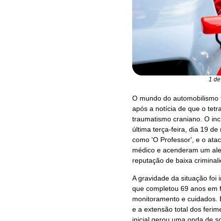
1 de
O mundo do automobilismo 
após a notícia de que o tet
traumatismo craniano. O inc
última terça-feira, dia 19 d
como 'O Professor', e o at
médico e acenderam um aler
reputação de baixa criminal
A gravidade da situação foi 
que completou 69 anos em f
monitoramento e cuidados. 
e a extensão total dos fer
inicial gerou uma onda de s