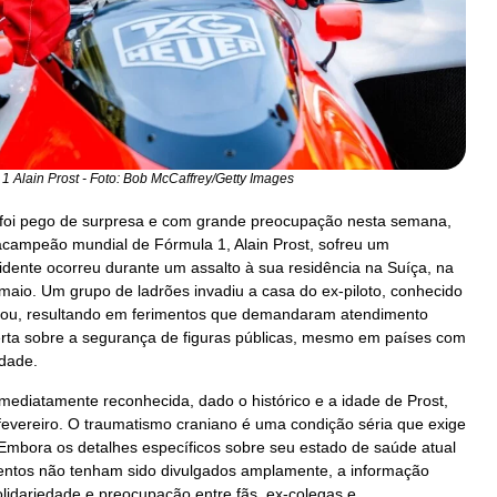
 1 Alain Prost - Foto: Bob McCaffrey/Getty Images
foi pego de surpresa e com grande preocupação nesta semana,
racampeão mundial de Fórmula 1, Alain Prost, sofreu um
idente ocorreu durante um assalto à sua residência na Suíça, na
e maio. Um grupo de ladrões invadiu a casa do ex-piloto, conhecido
acou, resultando em ferimentos que demandaram atendimento
ta sobre a segurança de figuras públicas, mesmo em países com
idade.
imediatamente reconhecida, dado o histórico e a idade de Prost,
evereiro. O traumatismo craniano é uma condição séria que exige
Embora os detalhes específicos sobre seu estado de saúde atual
imentos não tenham sido divulgados amplamente, a informação
olidariedade e preocupação entre fãs, ex-colegas e