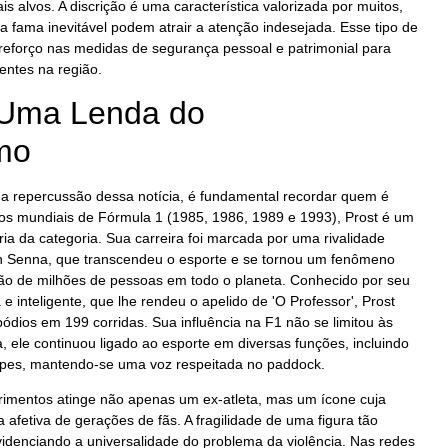
 alvos. A discrição é uma característica valorizada por muitos,
 fama inevitável podem atrair a atenção indesejada. Esse tipo de
reforço nas medidas de segurança pessoal e patrimonial para
dentes na região.
: Uma Lenda do
mo
a repercussão dessa notícia, é fundamental recordar quem é
ulos mundiais de Fórmula 1 (1985, 1986, 1989 e 1993), Prost é um
ia da categoria. Sua carreira foi marcada por uma rivalidade
ton Senna, que transcendeu o esporte e se tornou um fenômeno
ção de milhões de pessoas em todo o planeta. Conhecido por seu
a e inteligente, que lhe rendeu o apelido de 'O Professor', Prost
pódios em 199 corridas. Sua influência na F1 não se limitou às
, ele continuou ligado ao esporte em diversas funções, incluindo
uipes, mantendo-se uma voz respeitada no paddock.
ferimentos atinge não apenas um ex-atleta, mas um ícone cuja
a afetiva de gerações de fãs. A fragilidade de uma figura tão
evidenciando a universalidade do problema da violência. Nas redes