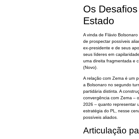
Os Desafios 
Estado
A vinda de Flávio Bolsonaro 
de prospectar possíveis ali
ex-presidente e de seus apoi
seus líderes em capilaridade
uma direita fragmentada e 
(Novo).
A relação com Zema é um p
a Bolsonaro no segundo turn
partidária distinta. A const
convergência com Zema – o 
2026 – quanto representar u
estratégia do PL, nesse cená
possíveis aliados.
Articulação p