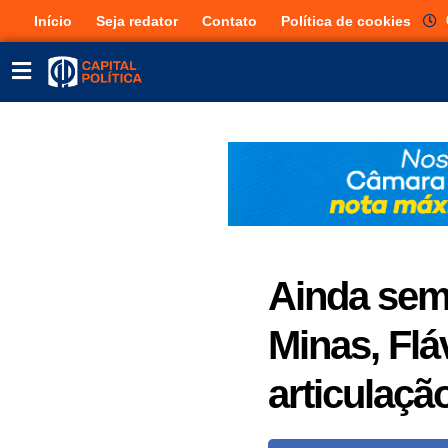
Início
Seja redator
Contato
Política de cookies
Ainda sem
Minas, Flá
articulação