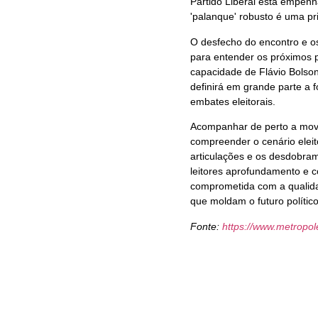
Partido Liberal está empen
'palanque' robusto é uma pr
O desfecho do encontro e os
para entender os próximos p
capacidade de Flávio Bolson
definirá em grande parte a 
embates eleitorais.
Acompanhar de perto a movi
compreender o cenário eleito
articulações e os desdobram
leitores aprofundamento e 
comprometida com a qualida
que moldam o futuro polític
Fonte:
https://www.metropo