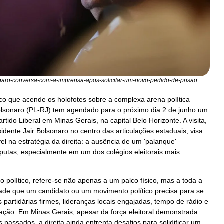
onaro-conversa-com-a-imprensa-apos-solicitar-um-novo-pedido-de-prisao...
o que acende os holofotes sobre a complexa arena política
Bolsonaro (PL-RJ) tem agendado para o próximo dia 2 de junho um
tido Liberal em Minas Gerais, na capital Belo Horizonte. A visita,
sidente Jair Bolsonaro no centro das articulações estaduais, visa
l na estratégia da direita: a ausência de um 'palanque'
sputas, especialmente em um dos colégios eleitorais mais
o político, refere-se não apenas a um palco físico, mas a toda a
lidade que um candidato ou um movimento político precisa para se
as partidárias firmes, lideranças locais engajadas, tempo de rádio e
ação. Em Minas Gerais, apesar da força eleitoral demonstrada
 passados, a direita ainda enfrenta desafios para solidificar um