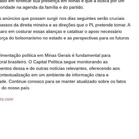
hado em fortificar sua presença em Minas e que a busca por um
ioridade na agenda da família e do partido.
 anúncios que possam surgir nos dias seguintes serão cruciais
assos da direita mineira e as direções que o PL pretende tomar. A
aro em costurar essas alianças e catalisar o apoio necessário
força do bolsonarismo no estado e as perspectivas para os futuros
mentação política em Minas Gerais é fundamental para
ral brasileiro. O Capital Política segue monitorando as
entos dessa e de outras notícias relevantes, oferecendo aos
contextualização em um ambiente de informação clara e
de. Continue conosco para se manter atualizado sobre os fatos
o do nosso país.
les.com