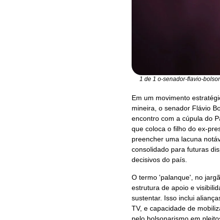
1 de 1 o-senador-flavio-bols
Em um movimento estratégic
mineira, o senador Flávio 
encontro com a cúpula do Par
que coloca o filho do ex-pre
preencher uma lacuna notáve
consolidado para futuras di
decisivos do país.
O termo 'palanque', no jargã
estrutura de apoio e visibi
sustentar. Isso inclui alianç
TV, e capacidade de mobiliz
pelo bolsonarismo em pleitos