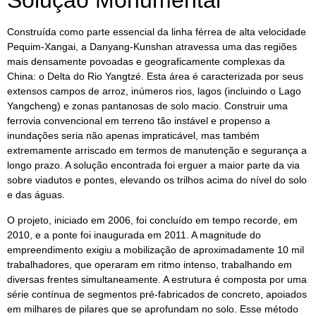
Solução Monumental
Construída como parte essencial da linha férrea de alta velocidade
Pequim-Xangai, a Danyang-Kunshan atravessa uma das regiões
mais densamente povoadas e geograficamente complexas da
China: o Delta do Rio Yangtzé. Esta área é caracterizada por seus
extensos campos de arroz, inúmeros rios, lagos (incluindo o Lago
Yangcheng) e zonas pantanosas de solo macio. Construir uma
ferrovia convencional em terreno tão instável e propenso a
inundações seria não apenas impraticável, mas também
extremamente arriscado em termos de manutenção e segurança a
longo prazo. A solução encontrada foi erguer a maior parte da via
sobre viadutos e pontes, elevando os trilhos acima do nível do solo
e das águas.
O projeto, iniciado em 2006, foi concluído em tempo recorde, em
2010, e a ponte foi inaugurada em 2011. A magnitude do
empreendimento exigiu a mobilização de aproximadamente 10 mil
trabalhadores, que operaram em ritmo intenso, trabalhando em
diversas frentes simultaneamente. A estrutura é composta por uma
série contínua de segmentos pré-fabricados de concreto, apoiados
em milhares de pilares que se aprofundam no solo. Esse método