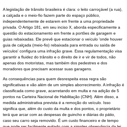
A legislação de trânsito brasileira é clara: o leito carroçável (a rua),
a calçada e o meio-fio fazem parte do espaço público,
independentemente de estarem em frente a uma propriedade
privada. O Artigo 181, em seu inciso X, aborda especificamente a
questão do estacionamento em frente a portões de garagem e
guias rebaixadas. Ele prevê que estacionar o veículo 'onde houver
guia de calçada (meio-fio) rebaixada para entrada ou saída de
veículos' configura uma infração grave. Essa regulamentação visa
garantir a fluidez do trânsito e o direito de ir e vir de todos, não
apenas dos motoristas, mas também dos pedestres e dos
moradores que precisam acessar suas garagens.
As consequências para quem desrespeita essa regra são
significativas e vão além de um simples aborrecimento. A infração é
classificada como grave, acarretando em multa e na adição de 5
pontos na Carteira Nacional de Habilitação (CNH). Além disso, a
medida administrativa prevista é a remoção do veículo. Isso
significa que, além do custo da multa e dos pontos, o proprietário
terá que arcar com as despesas de guincho e diárias do pátio,
caso seu carro seja removido. É um custo financeiro e de tempo
que pode ser facilmente evitado com a simples observância da lei.